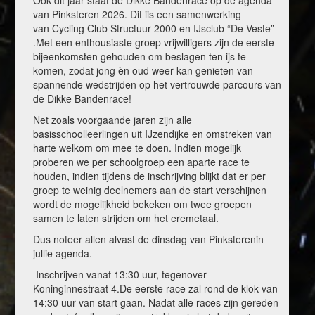
van Pinksteren 2026. Dit iis een samenwerking
van Cycling Club Structuur 2000 en IJsclub “De Veste”
.Met een enthousiaste groep vrijwilligers zijn de eerste
bijeenkomsten gehouden om beslagen ten ijs te
komen, zodat jong èn oud weer kan genieten van
spannende wedstrijden op het vertrouwde parcours van
de Dikke Bandenrace!
Net zoals voorgaande jaren zijn alle
basisschoolleerlingen uit IJzendijke en omstreken van
harte welkom om mee te doen. Indien mogelijk
proberen we per schoolgroep een aparte race te
houden, indien tijdens de inschrijving blijkt dat er per
groep te weinig deelnemers aan de start verschijnen
wordt de mogelijkheid bekeken om twee groepen
samen te laten strijden om het eremetaal.
Dus noteer allen alvast de dinsdag van Pinksterenin
jullie agenda.
Inschrijven vanaf 13:30 uur, tegenover
Koninginnestraat 4.De eerste race zal rond de klok van
14:30 uur van start gaan. Nadat alle races zijn gereden